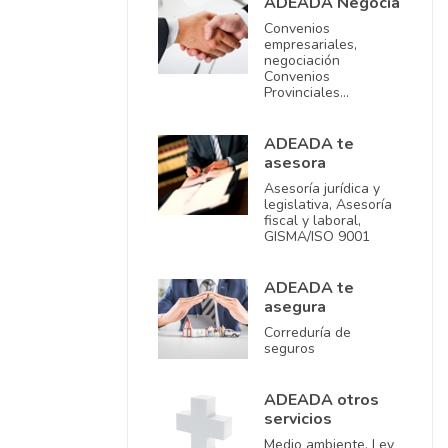
ADEADA Negocia
Convenios
empresariales,
negociación
Convenios
Provinciales…
ADEADA te
asesora
Asesoría jurídica y
legislativa, Asesoría
fiscal y laboral,
GISMA/ISO 9001
ADEADA te
asegura
Correduría de
seguros
ADEADA otros
servicios
Medio ambiente, Ley