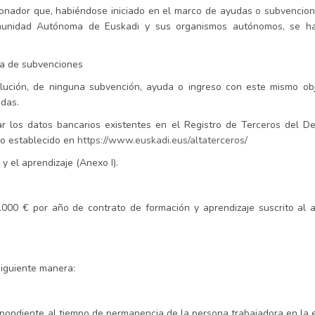
cionador que, habiéndose iniciado en el marco de ayudas o subvencio
omunidad Autónoma de Euskadi y sus organismos autónomos, se ha
ia de subvenciones
olución, de ninguna subvención, ayuda o ingreso con este mismo obj
adas.
ar los datos bancarios existentes en el Registro de Terceros del 
lo establecido en
https://www.euskadi.eus/altaterceros/
y el aprendizaje (Anexo I).
2.000 € por año de contrato de formación y aprendizaje suscrito al
siguiente manera:
pondiente al tiempo de permanencia de la persona trabajadora en la 