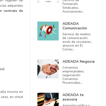
Centros de
 en régimen de
Formación,
cias adquiridas
Sindicatos,
un contrato de
Asociaciones…
ADEADA
Comunicación
Servicio de medios
de comunicación,
envío de circulares,
anuncio en El
Correo…
ADEADA Negocia
Convenios
ad).
empresariales,
negociación
Convenios
Provinciales…
alla incursa en
ADEADA te
 sexo, en virtud
asesora
Asesoría jurídica y