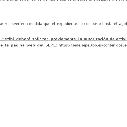
s se resolverán a medida que el expediente se complete hasta el ago
ezibi, deberá solicitar, previamente, la autorización de activ
 de la página web del SEPE:
https://sede.sepe.gob.es/contenidosSe