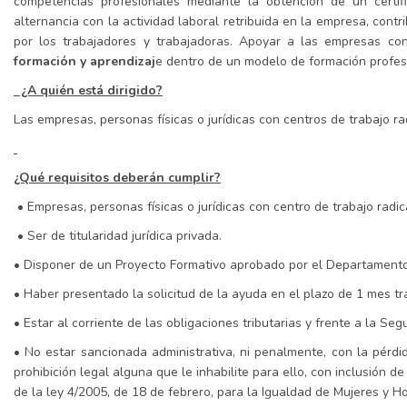
competencias profesionales mediante la obtención de un certifi
alternancia con la actividad laboral retribuida en la empresa, con
por los trabajadores y trabajadoras. Apoyar a las empresas c
formación y aprendizaj
e dentro de un modelo de formación profes
¿A quién está dirigido?
Las empresas, personas físicas o jurídicas con centros de trabajo 
¿Qué requisitos deberán cumplir?
• Empresas, personas físicas o jurídicas con centro de trabajo ra
• Ser de titularidad jurídica privada.
• Disponer de un Proyecto Formativo aprobado por el Departamento d
• Haber presentado la solicitud de la ayuda en el plazo de 1 mes tras
• Estar al corriente de las obligaciones tributarias y frente a la Seg
• No estar sancionada administrativa, ni penalmente, con la pérdi
prohibición legal alguna que le inhabilite para ello, con inclusión d
de la ley 4/2005, de 18 de febrero, para la Igualdad de Mujeres y 