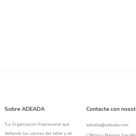
Sobre ADEADA
Contacta con nosot
"La Organización Empresarial que
adeada@adeada.com
defiende los valores del taller y de
C/Músico Mariano San Migu