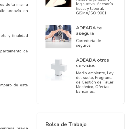
legislativa, Asesoría
nes de la misma
fiscal y laboral,
lle todavía en
GISMA/ISO 9001
ADEADA te
asegura
eto y finalidad
Correduría de
seguros
Departamento de
ADEADA otros
servicios
Medio ambiente, Ley
del suelo, Programa
de Gestión de Taller
 amparo de este
Mecánico, Ofertas
bancarias…
Bolsa de Trabajo
empresa) previa