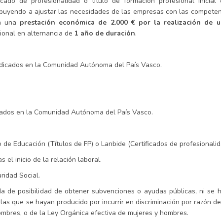
cado de profesionalidad o título de formación profesional inicial
tribuyendo a ajustar las necesidades de las empresas con las competen
on una
prestación económica de 2.000 € por la realización de 
ional en alternancia de
1 año de duración
.
radicados en la Comunidad Autónoma del País Vasco.
dicados en la Comunidad Autónoma del País Vasco.
e Educación (Títulos de FP) o Lanbide (Certificados de profesionalid
 el inicio de la relación laboral.
uridad Social.
da de posibilidad de obtener subvenciones o ayudas públicas, ni se h
e las que se hayan producido por incurrir en discriminación por razón de
Hombres, o de la Ley Orgánica efectiva de mujeres y hombres.