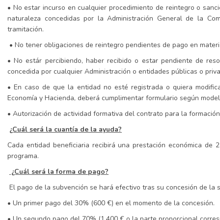
• No estar incurso en cualquier procedimiento de reintegro o san
naturaleza concedidas por la Administración General de la C
tramitación.
• No tener obligaciones de reintegro pendientes de pago en mater
• No estár percibiendo, haber recibido o estar pendiente de res
concedida por cualquier Administración o entidades públicas o priv
• En caso de que la entidad no esté registrada o quiera modific
Economía y Hacienda, deberá cumplimentar formulario según mode
• Autorización de actividad formativa del contrato para la formación 
¿Cuál será la cuantía de la ayuda?
Cada entidad beneficiaria recibirá una prestación económica de 
programa.
¿Cuál será la forma de pago?
El pago de la subvención se hará efectivo tras su concesión de la 
• Un primer pago del 30% (600 €) en el momento de la concesión.
• Un segundo pago del 70% (1.400 € o la parte proporcional corres