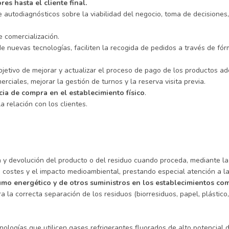
es hasta el cliente final.
e autodiagnósticos sobre la viabilidad del negocio, toma de decisiones,
 comercialización.
e nuevas tecnologías, faciliten la recogida de pedidos a través de fó
jetivo de mejorar y actualizar el proceso de pago de los productos adq
ciales, mejorar la gestión de turnos y la reserva visita previa.
ia de compra en el establecimiento físico
.
a relación con los clientes.
ga y devolución del producto o del residuo cuando proceda, mediante l
costes y el impacto medioambiental, prestando especial atención a la 
sumo energético y de otros suministros en los establecimientos co
la correcta separación de los residuos (biorresiduos, papel, plástico, v
nologías que utilicen gases refrigerantes fluorados de alto potencial 