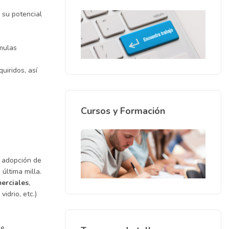
 su potencial
rmulas
uiridos, así
Cursos y Formación
a adopción de
última milla.
merciales
,
idrio, etc.)
de