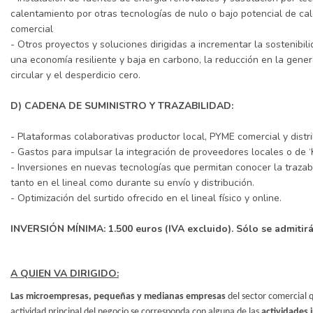
calentamiento por otras tecnologías de nulo o bajo potencial de ca
comercial
- Otros proyectos y soluciones dirigidas a incrementar la sostenibil
una economía resiliente y baja en carbono, la reducción en la genera
circular y el desperdicio cero.
D) CADENA DE SUMINISTRO Y TRAZABILIDAD:
- Plataformas colaborativas productor local, PYME comercial y distr
- Gastos para impulsar la integración de proveedores locales o de
‘
- Inversiones en nuevas tecnolog
í
as que permitan conocer la trazab
tanto en el lineal como durante su envío y distribución.
- Optimización del surtido ofrecido en el lineal físico y online.
INVERSIÓN MÍNIMA: 1.500 euros (IVA excluido). Sólo se admitirán
A QUIEN VA DIRIGIDO:
Las microempresas, pequeñas y medianas empresas
del sector comercial q
actividad principal del negocio se corresponda con alguna de las
actividades 