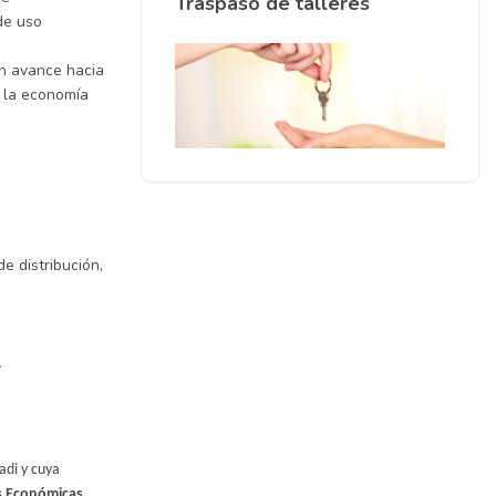
Traspaso de talleres
de uso
un avance hacia
, la economía
e distribuci
ó
n,
.
adi y cuya
es Económicas