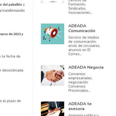
Centros de
Formación,
to del pabellón
y
Sindicatos,
la transformación
Asociaciones…
ADEADA
Comunicación
 marzo de 2023 y
Servicio de medios
de comunicación,
envío de circulares,
anuncio en El
Correo…
 la fecha de
ADEADA Negocia
er desestimada
Convenios
empresariales,
negociación
Convenios
Provinciales…
o el plazo de
ADEADA te
asesora
Asesoría jurídica y