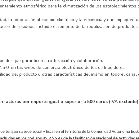
lentamiento atmosférico para la climatización de los establecimientos 
idad, la adaptación al cambio climático y la eficiencia y que impliquen 
ción de residuos, incluido el fomento de la reutilización de productos
ibuidor que garanticen su interacción y colaboración.
Km 0
’
en las webs de comercio electr
ó
nico de los distribuidores.
ilidad del producto u otras caracter
í
sticas del mismo en todo el canal d
 facturas por importe igual o superior a 500 euros (IVA excluido)
ue tengan su sede social y fiscal en el territorio de la Comunidad Autónoma Eusk
incluidas en los códigos 45, 46 o 47 de la Clasificación Nacional de Actividad