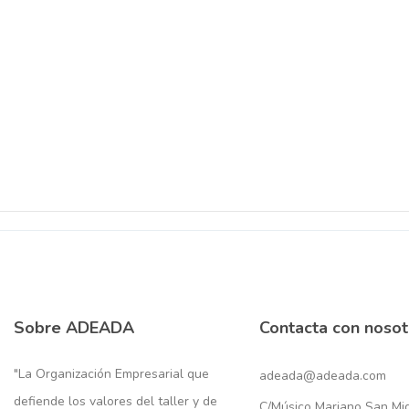
Sobre ADEADA
Contacta con nosot
"La Organización Empresarial que
adeada@adeada.com
defiende los valores del taller y de
C/Músico Mariano San Migu