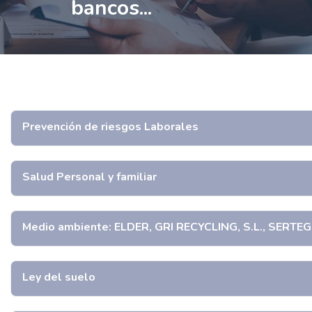
bancos...
Prevención de riesgos Laborales
Salud Personal y familiar
Medio ambiente: ELDER, GRI RECYCLING, S.L., SERT
Ley del suelo